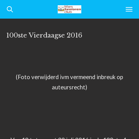
Ga
direct
naar
100ste Vierdaagse 2016
de
hoofdinhoud
(Foto verwijderd ivm vermeend inbreuk op
auteursrecht)