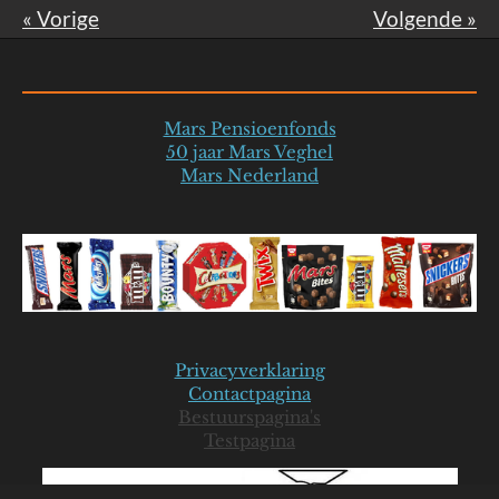
«
Vorige
Volgende
»
Mars Pensioenfonds
50 jaar Mars Veghel
Mars Nederland
Privacyverklaring
Contactpagina
Bestuurspagina's
Testpagina