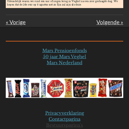
«
Vorige
Volgende
»
Mars Pensioenfonds
50 jaar Mars Veghel
Mars Nederland
Privacyverklaring
Contactpagina
Bestuurspagina's