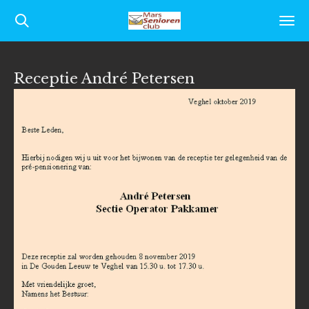
Ga
direct
naar
Receptie André Petersen
de
hoofdinhoud