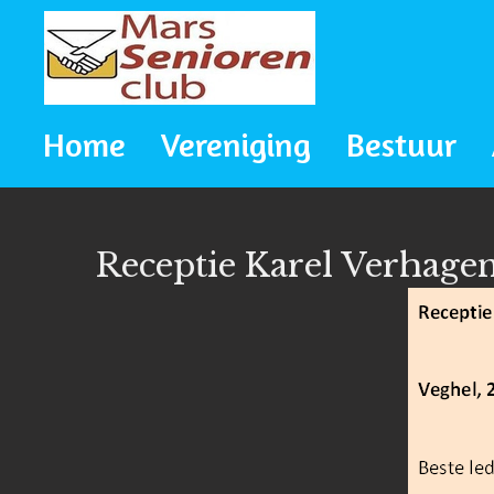
Ga
direct
naar
Home
Vereniging
Bestuur
de
hoofdinhoud
Receptie Karel Verhage