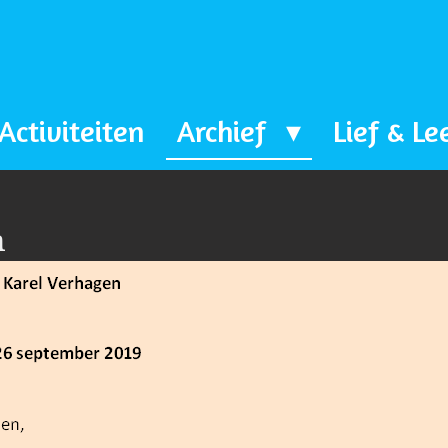
Activiteiten
Archief
Lief & Le
n