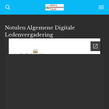
Ga
direct
naar
Notulen Algemene Digitale
de
Ledenvergadering
hoofdinhoud