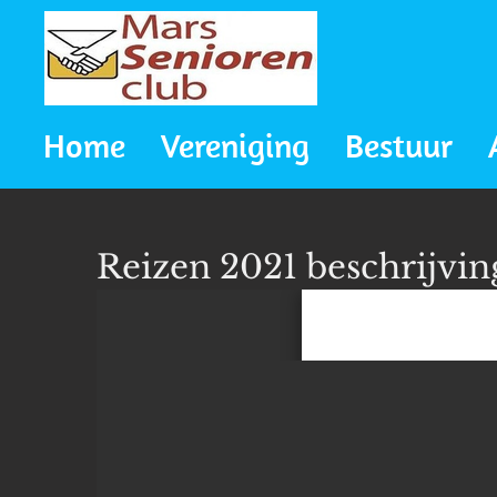
Ga
direct
naar
Home
Vereniging
Bestuur
de
hoofdinhoud
Reizen 2021 beschrijvi