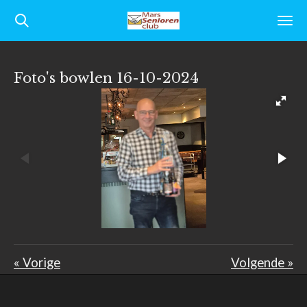
Ga
direct
naar
Foto's bowlen 16-10-2024
de
hoofdinhoud
«
Vorige
Volgende
»