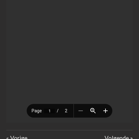
«
Vorige
Volgende
»