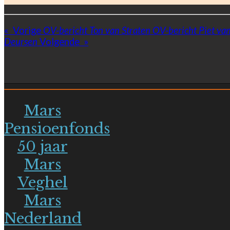
«
Vorige
OV-bericht Ton van Straten
OV-bericht Piet va
Deursen
Volgende
»
Mars
Pensioenfonds
50 jaar
Mars
Veghel
Mars
Nederland