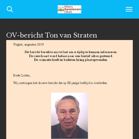
Ga
direct
naar
OV-bericht Ton van Straten
de
hoofdinhoud