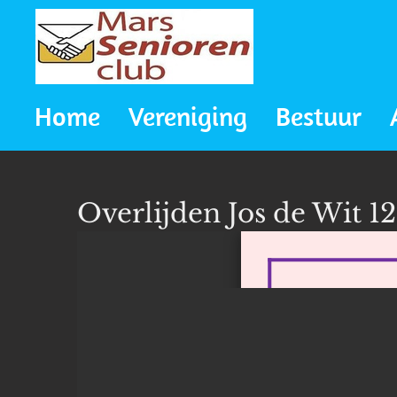
Ga
direct
naar
Home
Vereniging
Bestuur
de
hoofdinhoud
Overlijden Jos de Wit 1