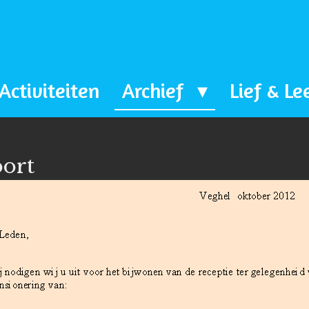
Activiteiten
Archief
Lief & Le
oort