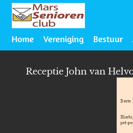
Ga
direct
naar
Home
Vereniging
Bestuur
de
hoofdinhoud
Receptie John van Helv