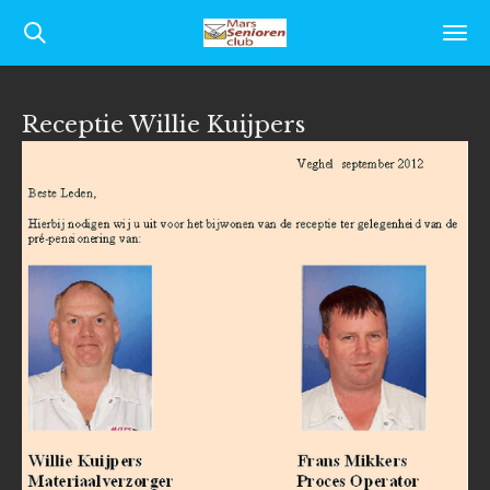
Ga
direct
naar
Receptie Willie Kuijpers
de
hoofdinhoud