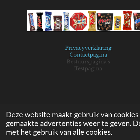
Privacyverklaring
Contactpagina
Bestuurspagina's
Testpagina
Deze website maakt gebruik van cookies
gemaakte advertenties weer te geven. Doo
© 2019-2026 Mars Seniorenclub - JB
met het gebruik van alle cookies.