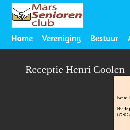
Ga
direct
naar
Home
Vereniging
Bestuur
de
hoofdinhoud
Receptie Henri Coolen