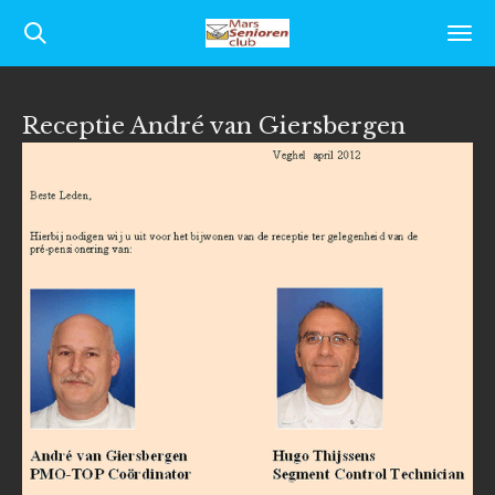
Ga
direct
naar
Receptie André van Giersbergen
de
hoofdinhoud