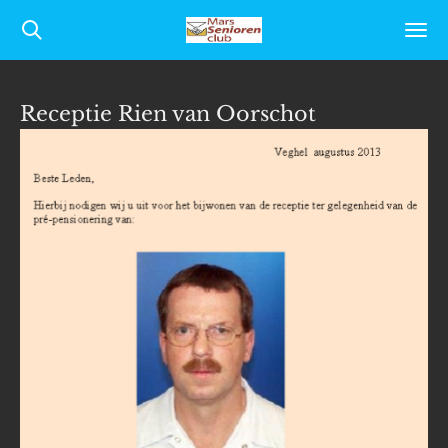
Ga
direct
naar
Receptie Rien van Oorschot
de
hoofdinhoud