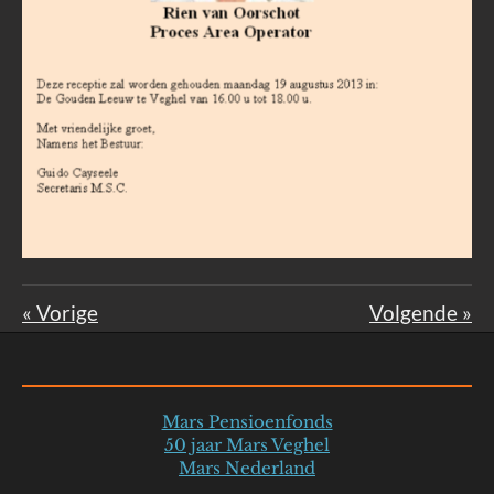
«
Vorige
Volgende
»
Mars Pensioenfonds
50 jaar Mars Veghel
Mars Nederland