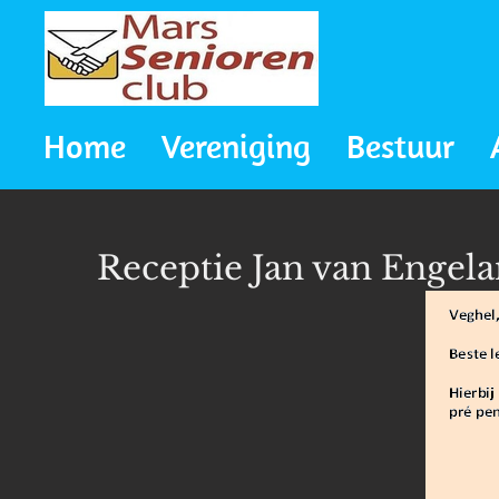
Ga
direct
naar
Home
Vereniging
Bestuur
de
hoofdinhoud
Receptie Jan van Engel