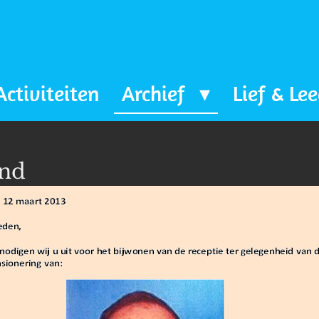
Activiteiten
Archief
Lief & Le
and