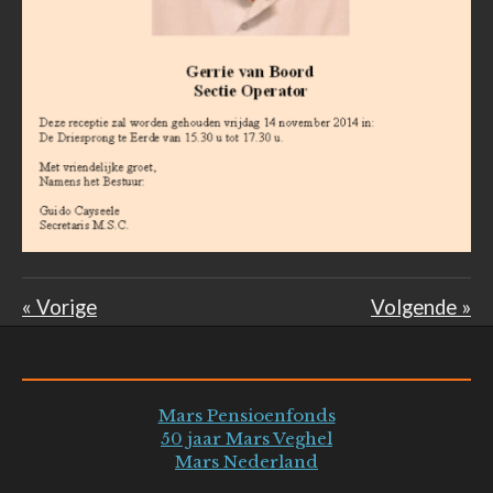
«
Vorige
Volgende
»
Mars Pensioenfonds
50 jaar Mars Veghel
Mars Nederland