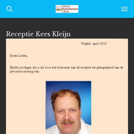
Ga
direct
naar
Receptie Kees Kleijn
de
hoofdinhoud