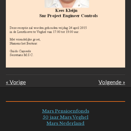
«
Vorige
Volgende
»
Mars Pensioenfonds
50 jaar Mars Veghel
Mars Nederland