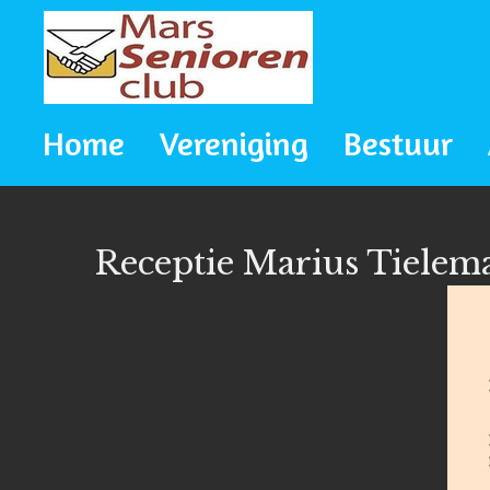
Ga
direct
naar
Home
Vereniging
Bestuur
de
hoofdinhoud
Receptie Marius Tielem