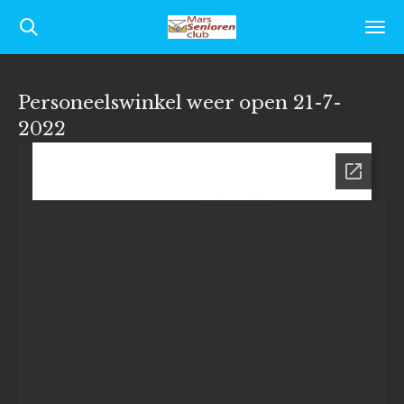
Ga
direct
naar
Personeelswinkel weer open 21-7-
de
2022
hoofdinhoud