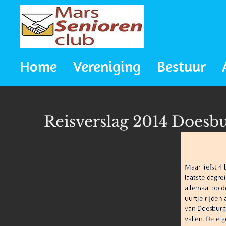
Ga
direct
naar
Home
Vereniging
Bestuur
de
hoofdinhoud
Reisverslag 2014 Doesb