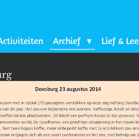
Activiteiten
Archief
Lief & Le
urg