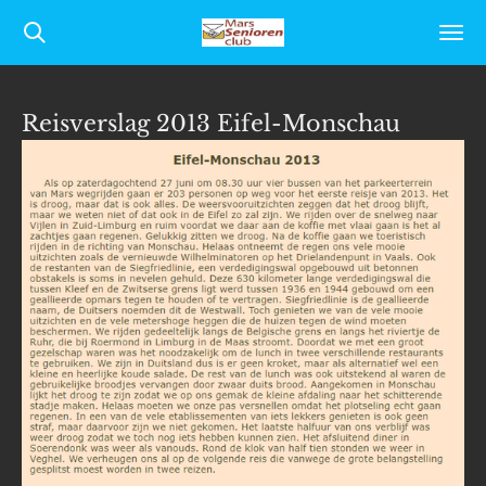
Ga
direct
naar
Reisverslag 2013 Eifel-Monschau
de
hoofdinhoud