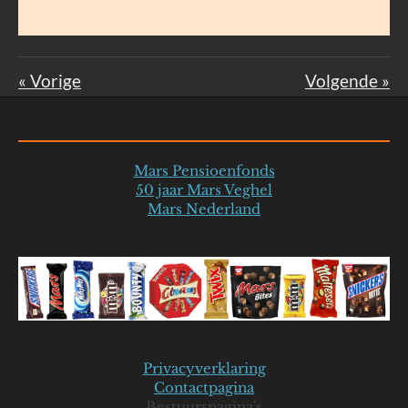
«
Vorige
Volgende
»
Mars Pensioenfonds
50 jaar Mars Veghel
Mars Nederland
Privacyverklaring
Contactpagina
Bestuurspagina's