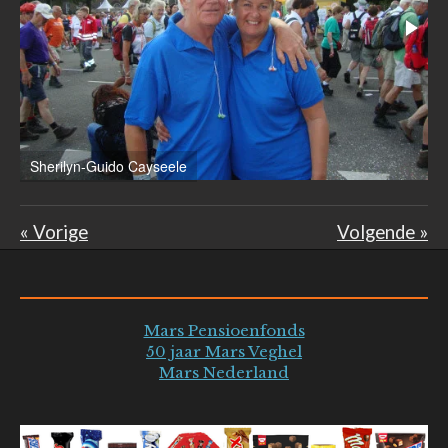
Sherilyn-Guido Cayseele
W
«
Vorige
Volgende
»
Mars Pensioenfonds
50 jaar Mars Veghel
Mars Nederland