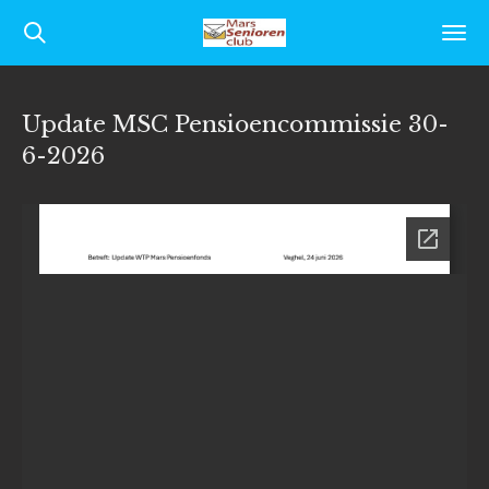
Ga
direct
naar
Update MSC Pensioencommissie 30-
de
6-2026
hoofdinhoud