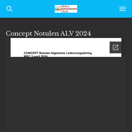
Ga
direct
naar
Concept Notulen ALV 2024
de
hoofdinhoud