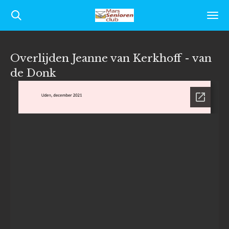
Ga
direct
naar
Overlijden Jeanne van Kerkhoff - van
de
de Donk
hoofdinhoud