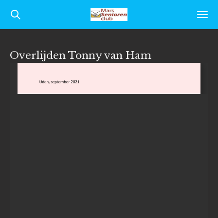
Ga
direct
naar
Overlijden Tonny van Ham
de
hoofdinhoud