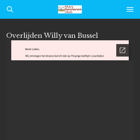
Ga
direct
naar
Overlijden Willy van Bussel
de
hoofdinhoud