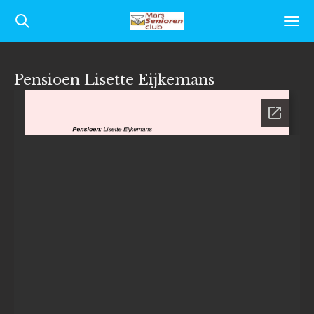
Ga
direct
naar
Pensioen Lisette Eijkemans
de
hoofdinhoud