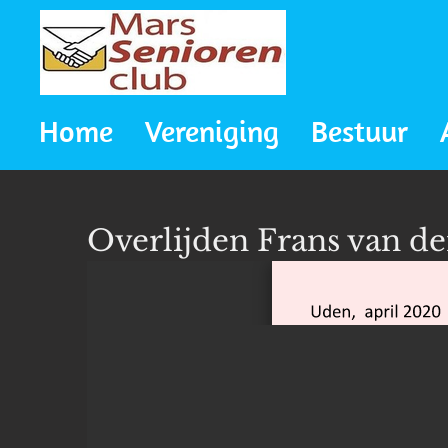
Ga
direct
naar
Home
Vereniging
Bestuur
de
hoofdinhoud
Overlijden Frans van d