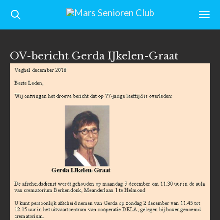
Ga
direct
naar
OV-bericht Gerda IJkelen-Graat
de
hoofdinhoud