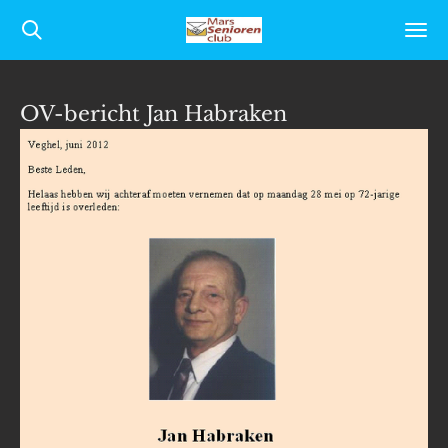
Ga
direct
naar
OV-bericht Jan Habraken
de
hoofdinhoud