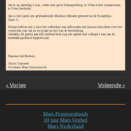
«
Vorige
Volgende
»
Mars Pensioenfonds
50 jaar Mars Veghel
Mars Nederland