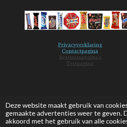
Privacyverklaring
Contactpagina
Bestuurspagina's
Testpagina
Deze website maakt gebruik van cookie
gemaakte advertenties weer te geven. Do
© 2019-2026 Mars Seniorenclub - JB
akkoord met het gebruik van alle cookie