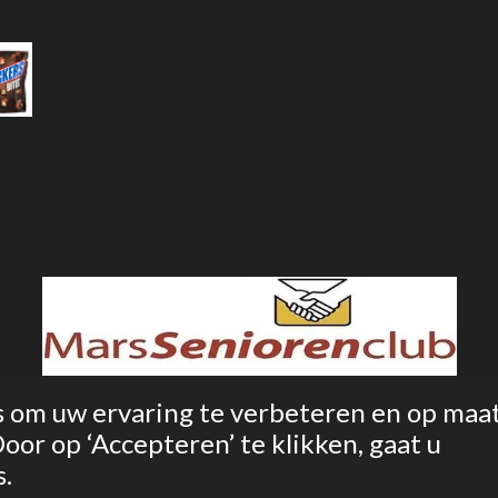
s om uw ervaring te verbeteren en op maa
or op ‘Accepteren’ te klikken, gaat u
s.