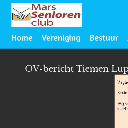
Ga
direct
naar
Home
Vereniging
Bestuur
de
hoofdinhoud
OV-bericht Tiemen Lu