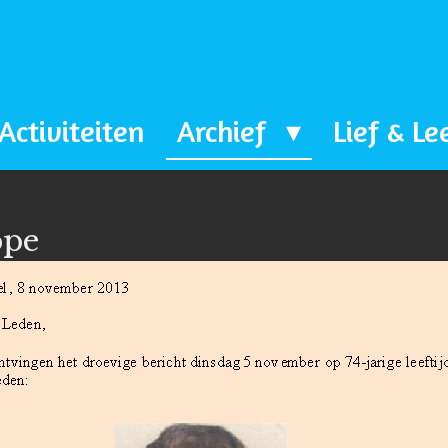
Activiteiten
Archief
Lief & Le
ppe