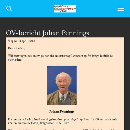
Ga
direct
naar
OV-bericht Johan Pennings
de
hoofdinhoud