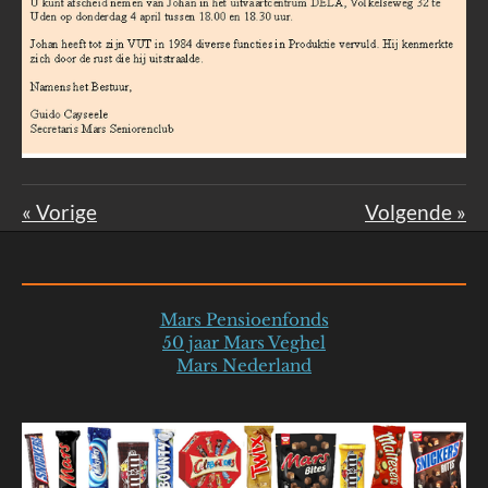
«
Vorige
Volgende
»
Mars Pensioenfonds
50 jaar Mars Veghel
Mars Nederland