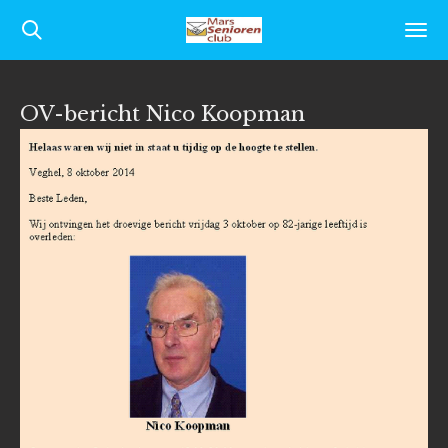
Ga
direct
naar
OV-bericht Nico Koopman
de
hoofdinhoud