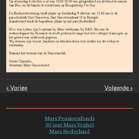
«
Vorige
Volgende
»
Mars Pensioenfonds
50 jaar Mars Veghel
Mars Nederland