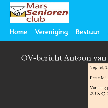
Ga
direct
naar
Home
Vereniging
Bestuur
de
hoofdinhoud
OV-bericht Antoon van