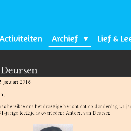
Activiteiten
Archief
Lief & Le
 Deursen