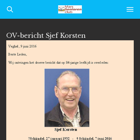
Ga
direct
naar
OV-bericht Sjef Korsten
de
hoofdinhoud