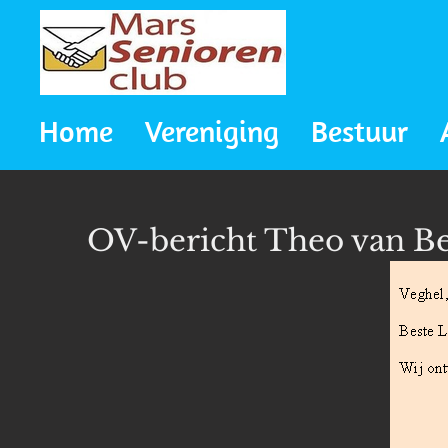
Ga
direct
naar
Home
Vereniging
Bestuur
de
hoofdinhoud
OV-bericht Theo van Be