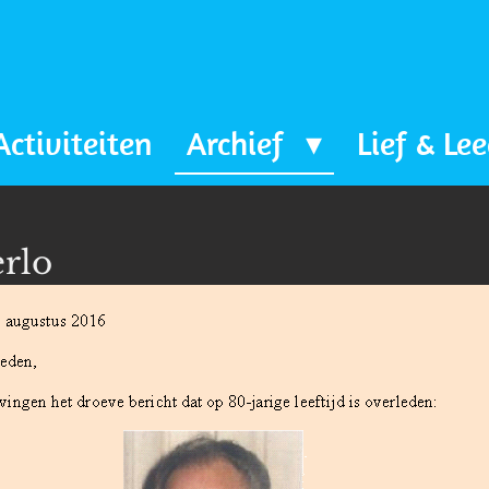
Activiteiten
Archief
Lief & Le
rlo