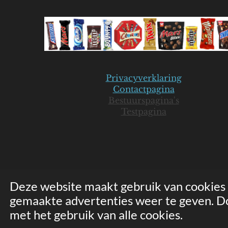
Privacyverklaring
Contactpagina
Bestuurspagina's
Testpagina
Deze website maakt gebruik van cookies
gemaakte advertenties weer te geven. Doo
© 2019-2026 Mars Seniorenclub - JB
met het gebruik van alle cookies.