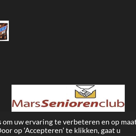
s om uw ervaring te verbeteren en op maa
or op ‘Accepteren’ te klikken, gaat u