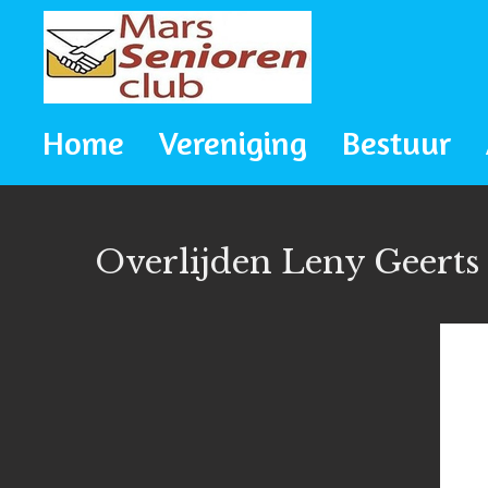
Ga
direct
naar
Home
Vereniging
Bestuur
de
hoofdinhoud
Overlijden Leny Geerts