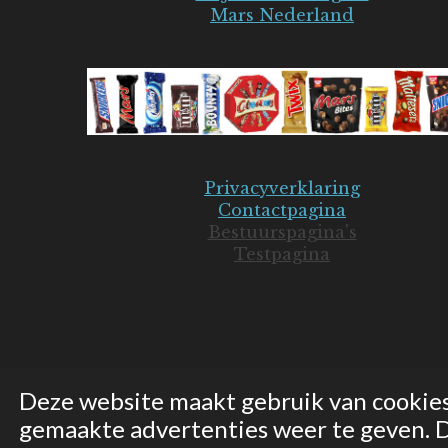
Mars Nederland
Privacyverklaring
Contactpagina
Bestuurspagina's
Testpagina
Deze website maakt gebruik van cookie
gemaakte advertenties weer te geven. Do
© 2019-2026 Mars Seniorenclub - JB