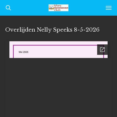
Ga
direct
naar
Overlijden Nelly Speeks 8-5-2026
de
hoofdinhoud