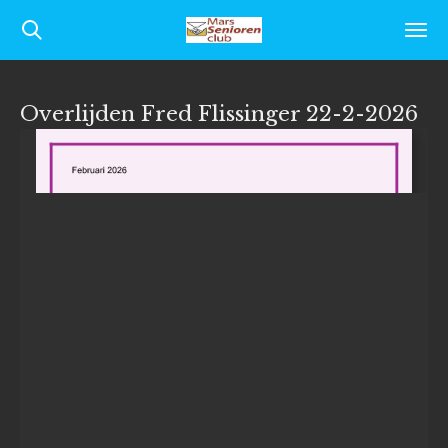
Ga
direct
naar
Overlijden Fred Flissinger 22-2-2026
de
hoofdinhoud