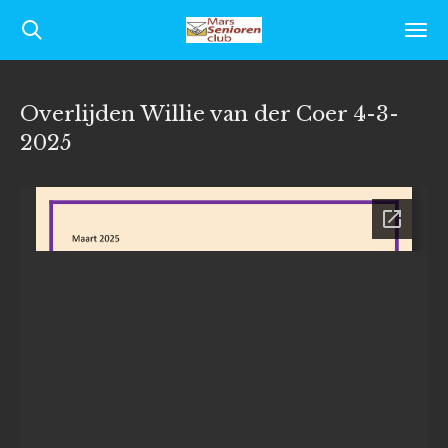
Ga
direct
naar
Overlijden Willie van der Coer 4-3-
de
2025
hoofdinhoud