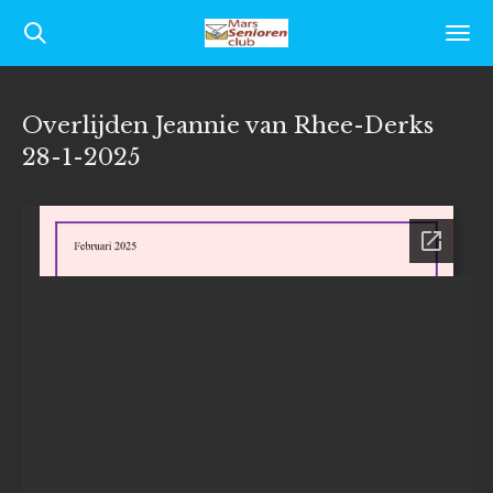
Ga
direct
naar
Overlijden Jeannie van Rhee-Derks
de
28-1-2025
hoofdinhoud