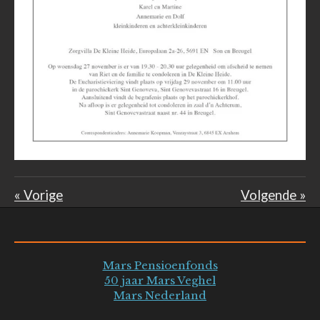
«
Vorige
Volgende
»
Mars Pensioenfonds
50 jaar Mars Veghel
Mars Nederland