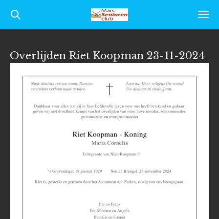
Ga
direct
naar
Overlijden Riet Koopman 23-11-2024
de
hoofdinhoud