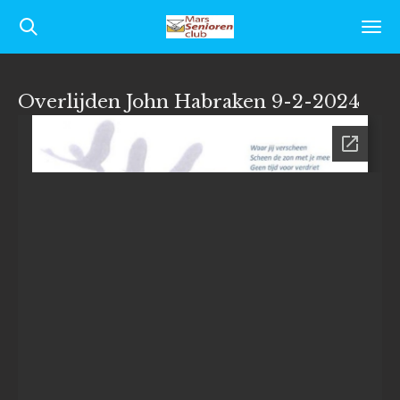
Ga
direct
naar
Overlijden John Habraken 9-2-2024
de
hoofdinhoud