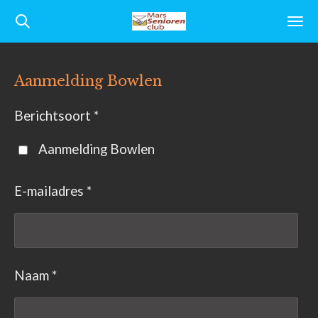
Ga
direct
naar
Aanmelding Bowlen
de
hoofdinhoud
Berichtsoort *
Aanmelding Bowlen
E-mailadres *
Naam *